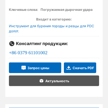
хорошей густых, хорошую износную стойкость
блоков и поршней цилиндров, а также высокую
Ключевые слова:
Погружаемая дырочная удара
эффективность воздействия, повышение
Входит в категорию:
эффективности и снижение комплексных затрат на
Инструмент для бурения породы и резцы для PDC
добычу полезных ископаемых. Широко применимо к
долот.
горнодобывающей, хорошо инженерной,
фотоэлектрическому и другим местным
Консалтинг продукции:
строительным полям.
+86 0379 61101002
Запрос цены
Скачать PDF
Актуальность