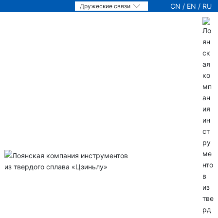
CN
/
EN
/
RU
Дружеские связи
О нас
Продукты
Технология
Новости
Партийное строительство
Услуги
Присоединение