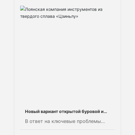
производственной площадке,
строительству объектов с
твёрдым покрытием, реализации
стратегического плана и
усовершенствованному
управлению запасами.
Новый вариант открытой буровой и
взрывной технологии — PDC‑бур с
В ответ на ключевые проблемы
алмазными скребками
строительства на открытых