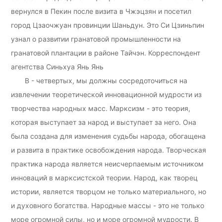
вернулся в Пекин после визита в Чжэцзян и посетил
город Цзаочжуан провинции Шаньдун. Это Си Цзиньпин
узнал о развитии гранатовой промышленности на
гранатовой плантации в районе Тайчэн. Корреспондент
агентства Синьхуа Янь Янь
В - четвертых, мы должны сосредоточиться на
извлечении теоретической инновационной мудрости из
творчества народных масс. Марксизм - это теория,
которая выступает за народ и выступает за него. Она
была создана для изменения судьбы народа, обогащена
и развита в практике освобождения народа. Творческая
практика народа является неисчерпаемым источником
инноваций в марксистской теории. Народ, как творец
истории, является творцом не только материального, но
и духовного богатства. Народные массы - это не только
море огромной силы, но и море огромной мудрости. В