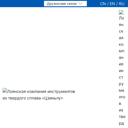
CN
/
EN
/
RU
Дружеские связи
О нас
Продукты
Технология
Новости
Партийное строительство
Услуги
Присоединение